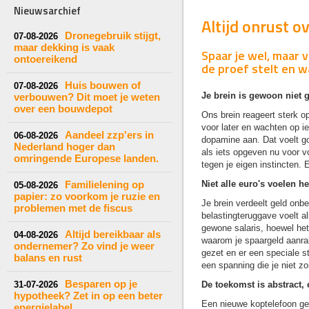
Nieuwsarchief
Altijd onrust o
Dronegebruik stijgt,
07-08-2026
maar dekking is vaak
Spaar je wel, maar 
ontoereikend
de proef stelt en w
Huis bouwen of
07-08-2026
Je brein is gewoon niet 
verbouwen? Dit moet je weten
over een bouwdepot
Ons brein reageert sterk o
voor later en wachten op ie
Aandeel zzp'ers in
06-08-2026
dopamine aan. Dat voelt go
Nederland hoger dan
als iets opgeven nu voor vo
omringende Europese landen.
tegen je eigen instincten. En 
Familielening op
Niet alle euro's voelen he
05-08-2026
papier: zo voorkom je ruzie en
Je brein verdeelt geld onb
problemen met de fiscus
belastingteruggave voelt als 
gewone salaris, hoewel het 
Altijd bereikbaar als
04-08-2026
waarom je spaargeld aanra
ondernemer? Zo vind je weer
gezet en er een speciale s
balans en rust
een spanning die je niet zo
Besparen op je
31-07-2026
De toekomst is abstract, 
hypotheek? Zet in op een beter
Een nieuwe koptelefoon geef
energielabel