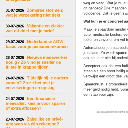
weg en vaag. Wat je nu al k
dit genoeg? Drie maanden u
Zomerse stormen:
31-07-2026
voldoende. Dat is geen zwa
wat je verzekering niet dekt
Wat kun je er concreet a
Vakantie en ziekte:
30-07-2026
Maak je spaardoel minder va
wat dit doet met je tarief
auto, medische kosten, een
reëler en zinvoller om vol 
Nederlandse AOW:
29-07-2026
basis voor je pensioeninkomen
Automatiseer je spaarbedra
je salaris. Zo wordt spare
Nieuwe medewerker
28-07-2026
ook als je er niet bij naden
nodig? Zo vind je sneller de
Accepteer ook dat een buff
juiste in krappe tijden
staan als een soort heilig 
verdwijnt een groot deel va
Tijdelijk bij je ouders
24-07-2026
wonen? Zo zit het met je
Spaaronrust is grotendeels
verzekeringen en opslag
meer geld nodig hebt. Soms
een stap voor zijn.
Een financiële
24-07-2026
meevaller: kies je voor sparen
of extra aflossen?
Bovenstaand nieuwsbericht is gep
Zakelijke en privé-
23-07-2026
uitgaven via één rekening?