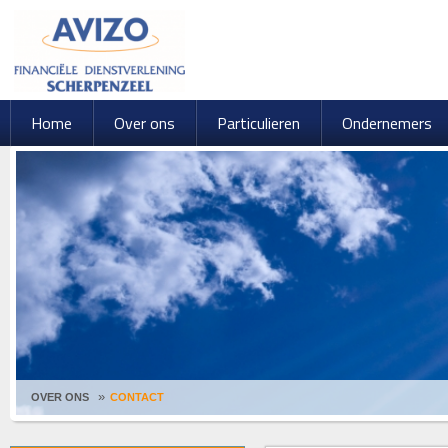
Home
Over ons
Particulieren
Ondernemers
OVER ONS
CONTACT