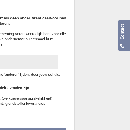
dat als geen ander. Want daarvoor ben
teren.
rneming verantwoordelijk bent voor alle
e als ondernemer nu eenmaal kunt
rs.
 'anderen' lijden, door jouw schuld.
elijk zouden zijn
k (werkgeversaansprakelijkheid)
t, grondstoffenleverancier,
: