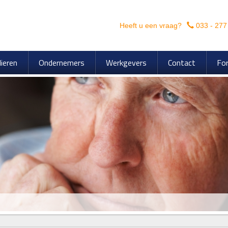
Heeft u een vraag?
033 - 277
lieren
Ondernemers
Werkgevers
Contact
For