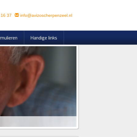
 16 37
info@avizoscherpenzeel.nl
mulieren
Handige links