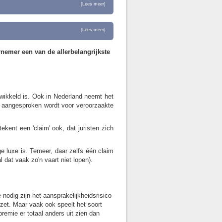
[Lees meer]
[Lees meer]
nemer een van de allerbelangrijkste
ntwikkeld is. Ook in Nederland neemt het
g aangesproken wordt voor veroorzaakte
kent een 'claim' ook, dat juristen zich
ge luxe is. Temeer, daar zelfs één claim
 dat vaak zo'n vaart niet lopen).
nodig zijn het aansprakelijkheidsrisico
mzet. Maar vaak ook speelt het soort
premie er totaal anders uit zien dan