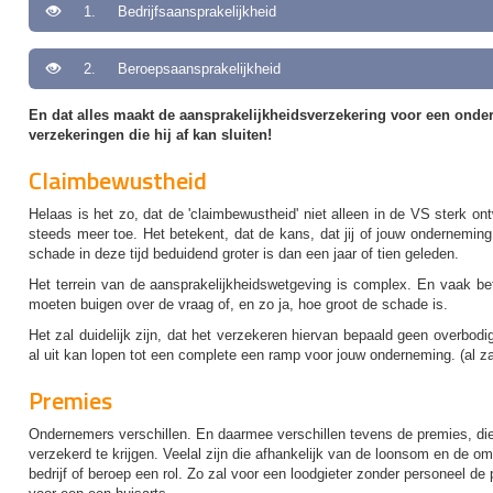
1. Bedrijfsaansprakelijkheid
2. Beroepsaansprakelijkheid
En dat alles maakt de aansprakelijkheidsverzekering voor een onder
verzekeringen die hij af kan sluiten!
Claimbewustheid
Helaas is het zo, dat de 'claimbewustheid' niet alleen in de VS sterk o
steeds meer toe. Het betekent, dat de kans, dat jij of jouw ondernemin
schade in deze tijd beduidend groter is dan een jaar of tien geleden.
Het terrein van de aansprakelijkheidswetgeving is complex. En vaak bete
moeten buigen over de vraag of, en zo ja, hoe groot de schade is.
Het zal duidelijk zijn, dat het verzekeren hiervan bepaald geen overbodi
al uit kan lopen tot een complete een ramp voor jouw onderneming. (al zal
Premies
Ondernemers verschillen. En daarmee verschillen tevens de premies, die 
verzekerd te krijgen. Veelal zijn die afhankelijk van de loonsom en de o
bedrijf of beroep een rol. Zo zal voor een loodgieter zonder personeel de 