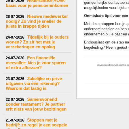
Nederlandse AOW:
29-07-2026
gemeentelijke contactpersoo
basis voor je pensioeninkomen
mogelijkheden voor bijstan
Onmisbare tips voor een 
Nieuwe medewerker
28-07-2026
nodig? Zo vind je sneller de
Met deze stappen ben je go
juiste in krappe tijden
ondernemingsplan en benut
ondernemen bij je past en o
Tijdelijk bij je ouders
24-07-2026
wonen? Zo zit het met je
Enthousiast om de stap na
verzekeringen en opslag
begeleiding? Neem gerust 
Een financiële
24-07-2026
meevaller: kies je voor sparen
Bovenstaand nieuwsbericht is gep
of extra aflossen?
Zakelijke en privé-
23-07-2026
uitgaven via één rekening?
Waarom dat lastig is
Samenwonend
22-07-2026
zonder testament? Je partner
erft niets van jouw bezittingen
Stoppen met je
21-07-2026
bedrijf: zo regel je een soepele