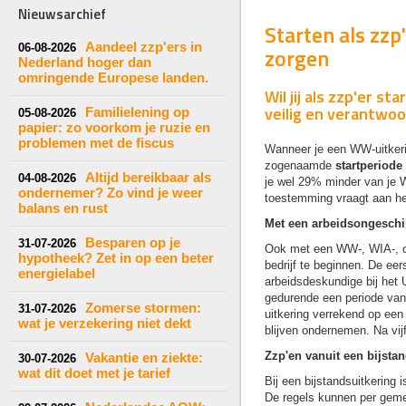
Nieuwsarchief
Starten als zzp
Aandeel zzp'ers in
06-08-2026
zorgen
Nederland hoger dan
omringende Europese landen.
Wil jij als zzp'er s
veilig en verantwoo
Familielening op
05-08-2026
papier: zo voorkom je ruzie en
problemen met de fiscus
Wanneer je een WW-uitkerin
zogenaamde
startperiode
Altijd bereikbaar als
04-08-2026
je wel 29% minder van je W
ondernemer? Zo vind je weer
toestemming vraagt aan he
balans en rust
Met een arbeidsongeschi
Besparen op je
31-07-2026
Ook met een WW-, WIA-, of
hypotheek? Zet in op een beter
bedrijf te beginnen. De ee
energielabel
arbeidsdeskundige bij het
gedurende een periode van
Zomerse stormen:
31-07-2026
uitkering verrekend op een
wat je verzekering niet dekt
blijven ondernemen. Na vijf
Zzp'en vanuit een bijsta
Vakantie en ziekte:
30-07-2026
wat dit doet met je tarief
Bij een bijstandsuitkering
De regels kunnen per gemee