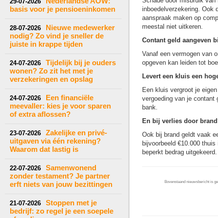
Nederlandse AOW:
Schade door misbruik van b
29-07-2026
basis voor je pensioeninkomen
inboedelverzekering. Ook d
aanspraak maken op compen
meestal niet uitkeren.
Nieuwe medewerker
28-07-2026
nodig? Zo vind je sneller de
Contant geld aangeven bij
juiste in krappe tijden
Vanaf een vermogen van ong
Tijdelijk bij je ouders
opgeven kan leiden tot boe
24-07-2026
wonen? Zo zit het met je
Levert een kluis een hog
verzekeringen en opslag
Een kluis vergroot je eige
Een financiële
24-07-2026
vergoeding van je contant g
meevaller: kies je voor sparen
bank.
of extra aflossen?
En bij verlies door bran
Zakelijke en privé-
23-07-2026
Ook bij brand geldt vaak e
uitgaven via één rekening?
bijvoorbeeld €10.000 thuis
Waarom dat lastig is
beperkt bedrag uitgekeerd.
Samenwonend
22-07-2026
zonder testament? Je partner
Bovenstaand nieuwsbericht is gep
erft niets van jouw bezittingen
Stoppen met je
21-07-2026
bedrijf: zo regel je een soepele