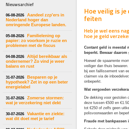
Nieuwsarchief
Hoe veilig is j
Aandeel zzp'ers in
06-08-2026
feiten
Nederland hoger dan
omringende Europese landen.
Heb je wel eens nag
hoe je geld verzeker
Familielening op
05-08-2026
papier: zo voorkom je ruzie en
problemen met de fiscus
Contant geld is meestal
beperkt. Bewaar daarom g
Altijd bereikbaar als
04-08-2026
Hoewel de spaarrente momen
ondernemer? Zo vind je weer
balans en rust
veiliger dan thuis bewaren
bij een faillissement van 
claimen via de inboedelverz
Besparen op je
31-07-2026
onbeperkt.
hypotheek? Zet in op een beter
energielabel
Wat vergoeden verzekeraa
Zomerse stormen:
De dekking voor gestolen co
31-07-2026
wat je verzekering niet dekt
deze tussen €500 en €1.500
tot €250 of zelfs geen uitk
polisvoorwaarden en beperk
Vakantie en ziekte:
30-07-2026
wat dit doet met je tarief
Fraude met bankpassen i