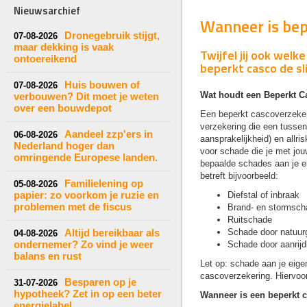
Nieuwsarchief
Wanneer is bep
Dronegebruik stijgt,
07-08-2026
maar dekking is vaak
Twijfel jij ook wel
ontoereikend
beperkt casco de sl
Huis bouwen of
07-08-2026
Wat houdt een Beperkt C
verbouwen? Dit moet je weten
over een bouwdepot
Een beperkt cascoverzeker
verzekering die een tussen
Aandeel zzp'ers in
06-08-2026
aansprakelijkheid) en allr
Nederland hoger dan
voor schade die je met jo
omringende Europese landen.
bepaalde schades aan je eig
betreft bijvoorbeeld:
Familielening op
05-08-2026
papier: zo voorkom je ruzie en
Diefstal of inbraak
problemen met de fiscus
Brand- en stormsch
Ruitschade
Altijd bereikbaar als
Schade door natuurg
04-08-2026
ondernemer? Zo vind je weer
Schade door aanrijd
balans en rust
Let op: schade aan je eige
cascoverzekering. Hiervoor
Besparen op je
31-07-2026
hypotheek? Zet in op een beter
Wanneer is een beperkt 
energielabel