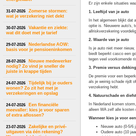
Er zijn enkele situaties wa
Zomerse stormen:
31-07-2026
1. Leeftijd van je auto
wat je verzekering niet dekt
In het algemeen blijkt dat
optie is. Nieuwere auto's,
Vakantie en ziekte:
30-07-2026
allriskverzekering voordelig
wat dit doet met je tarief
2. Waarde van je auto
Nederlandse AOW:
29-07-2026
Is je auto niet meer nieuw
basis voor je pensioeninkomen
biedt beperkt casco een go
tegen veel voorkomende ris
Nieuwe medewerker
28-07-2026
nodig? Zo vind je sneller de
3. Premie versus dekkin
juiste in krappe tijden
De premie voor een beperkt
als je weinig schade rijdt o
Tijdelijk bij je ouders
24-07-2026
verzekering hebt.
wonen? Zo zit het met je
verzekeringen en opslag
4. Natuurschade en diefst
In Nederland komen storm, h
Een financiële
24-07-2026
meevaller: kies je voor sparen
alleen WA zelf alle kosten
of extra aflossen?
Wanneer kies je voor ee
Zakelijke en privé-
Nieuwe auto (0-5/6 
23-07-2026
uitgaven via één rekening?
Oudere auto (10 jaa