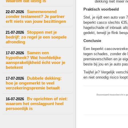
Waarom dat lastig is
dekking niet meer no
Praktisch voorbeeld
Samenwonend
22-07-2026
zonder testament? Je partner
Stel, je rijdt een auto van
erft niets van jouw bezittingen
beperkt casco slechts €35,
hagelschade of inbraak alt
Stoppen met je
21-07-2026
gedekt, terwijl je flink bes
bedrijf: zo regel je een soepele
Conclusie
afronding
Een beperkt cascoverzekeri
Samen een
17-07-2026
tegen schades, zonder de h
hypotheek? Wat hoofdelijke
premieverschillen en je eig
aansprakelijkheid écht voor je
beste bij jou en je auto pas
betekent
Twijfel je? Vergelijk versc
en niet onnodig risico loopt
Dubbele dekking:
17-07-2026
hoe je ongemerkt te veel
verzekeringspremie betaalt
Bovenstaand nieuwsbericht is gep
Bv oprichten of niet:
16-07-2026
waarom het omslagpunt heel
persoonlijk is