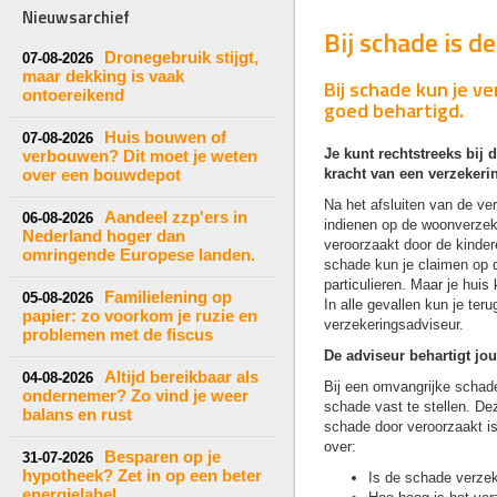
Nieuwsarchief
Bij schade is 
Dronegebruik stijgt,
07-08-2026
maar dekking is vaak
Bij schade kun je 
ontoereikend
goed behartigd.
Huis bouwen of
07-08-2026
Je kunt rechtstreeks bij 
verbouwen? Dit moet je weten
over een bouwdepot
kracht van een verzekerin
Na het afsluiten van de ver
Aandeel zzp'ers in
06-08-2026
indienen op de woonverzek
Nederland hoger dan
veroorzaakt door de kinder
omringende Europese landen.
schade kun je claimen op 
particulieren. Maar je hui
Familielening op
05-08-2026
In alle gevallen kun je te
papier: zo voorkom je ruzie en
verzekeringsadviseur.
problemen met de fiscus
De adviseur behartigt jo
Altijd bereikbaar als
04-08-2026
Bij een omvangrijke schad
ondernemer? Zo vind je weer
schade vast te stellen. De
balans en rust
schade door veroorzaakt i
over:
Besparen op je
31-07-2026
hypotheek? Zet in op een beter
Is de schade verze
energielabel