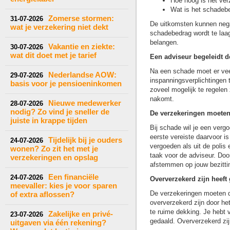
Hoe hoog is het ve
Wat is het schadeb
Zomerse stormen:
31-07-2026
De uitkomsten kunnen negat
wat je verzekering niet dekt
schadebedrag wordt te laag
belangen.
Vakantie en ziekte:
30-07-2026
wat dit doet met je tarief
Een adviseur begeleidt d
Na een schade moet er vee
Nederlandse AOW:
29-07-2026
inspanningsverplichtingen
basis voor je pensioeninkomen
zoveel mogelijk te regelen 
nakomt.
Nieuwe medewerker
28-07-2026
nodig? Zo vind je sneller de
De verzekeringen moeten
juiste in krappe tijden
Bij schade wil je een ver
eerste vereiste daarvoor i
Tijdelijk bij je ouders
24-07-2026
vergoeden als uit de polis 
wonen? Zo zit het met je
taak voor de adviseur. Doo
verzekeringen en opslag
afstemmen op jouw bezitting
Een financiële
24-07-2026
Oververzekerd zijn heeft
meevaller: kies je voor sparen
De verzekeringen moeten de
of extra aflossen?
oververzekerd zijn door het
te ruime dekking. Je hebt 
Zakelijke en privé-
23-07-2026
gedaald. Oververzekerd zij
uitgaven via één rekening?